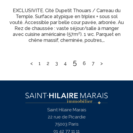
EXCLUSIVITE. Cité Dupetit Thouars / Carreau du
Temple. Surface atypique en triplex + sous sol
vouté. Accessible par belle cour pavée, arborée. Au
Rez de chaussée : vaste séjour/salle à manger
avec cuisine américaine (57m²). 1 wc. Parquet en
chêne massif, cheminée, poutres,…
5
<
1
2
3
4
6
7
>
Saint Hilaire Marais
22 rue de Picardie
75003
Paris
01 42 77 11 11